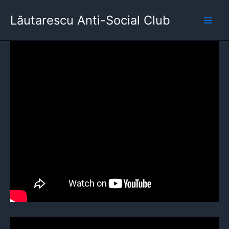
Aller
Lăutarescu Anti-Social Club
au
contenu